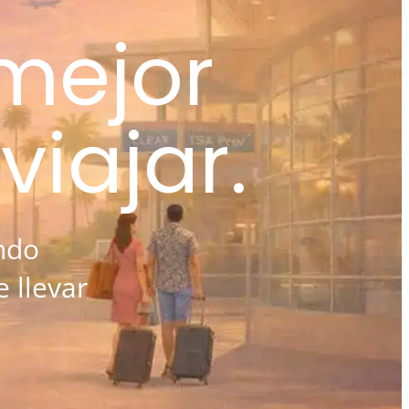
 mejor
iajar.
ndo
 llevar