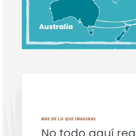
MÁS DE LO QUE IMAGINAS
No todo aquí req