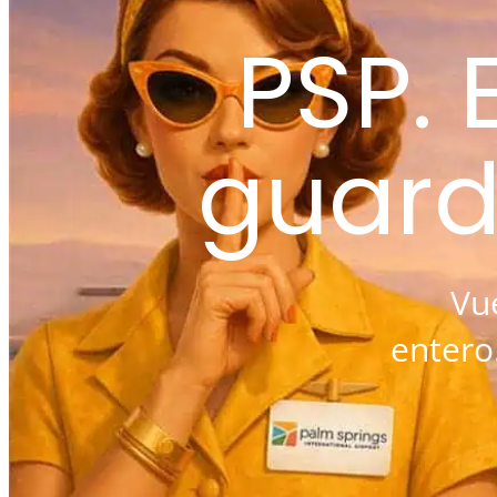
PSP.
guard
Vu
entero